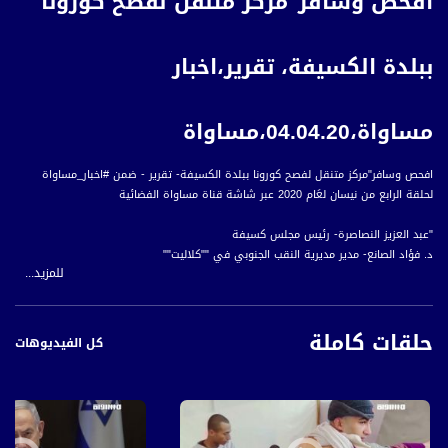
افحص وسافر"مركز متنقل لفصح كورونا
ببلدة الكسيفة، تقرير،اخبار
مساواة،04.04.20،مساواة
افحص وسافر"مركز متنقل لفصح كورونا ببلدة الكسيفة- تقرير - ضمن #اخبار_مساواة
لحلقة الرابع من نيسان لعَام 2020 عبر شاشة قناة مساواة الفضائية
"عبد العزيز النصاصرة- رئيس مجلس كسيفة
د. فؤاد الصانع- مدير مديرية النقب الجنوبي في ""كلاليت""
للمزيد...
د. جبر أبو عابد- مدير مركز ابن سينا الطبي
حلقات كاملة
أخبار مساواة هي نشرة إخبارية يومية على مدار الساعة لأبرز القضايا الاجتماعية،
كل الفيديوهات
الاقتصادية، الثقافية والسياسية للمواطن العربي الفلسطيني في الداخل.
#اخبار_مساواة يومياً الساعة 6:00 مساءً بتوقيت القدس
قناة مساواة الفضائية، صوت فلسطينيي الداخل - لاول مرة منذ ٧٠ عام
قناة مساواة الفضائية تبث عبر الحيّز الفضائي الفلسطيني PalSat وعلى مدار القمر