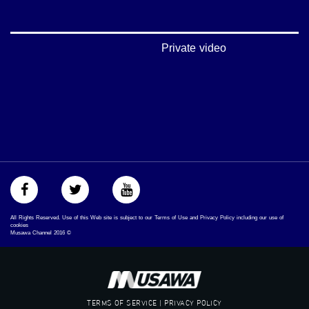
‪#‎égalité‬
‫#‏مساواة‬
‫#‏حق‬
‫#‏عدالة‬
Private video
‫#‏تساوٍ‬
‫#‏تعادل‬
‫#‏تماثل‬
‫#‏تسوية‬
‫#‏معادلة‬
All Rights Reserved. Use of this Web site is subject to our Terms of Use and Privacy Policy including our use of
cookies
Musawa Channel
2016
©
TERMS OF SERVICE | PRIVACY POLICY