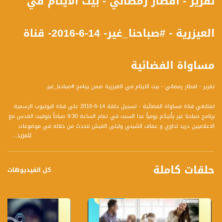
تقرير - افطار رمضاني - بيت الايتام في
العيزرية - #صباحنا_غير- 14-6-2016- قناة
مساواة الفضائية
تقرير - افطار رمضاني - بيت الايتام في العيزرية ضمن برنامج #صباحنا_غير.
لمتابعي قناة مساواة الفضائية - تسجيل حلقة 14-6-2016 على قناة اليوتيوب الرسمية
برنامج صباحنا غير يأتيكم يومياً عدا السبت في تمام الساعة 9:30 صباحاً بتوقيت القدس مع
الاعلاميين دريد لداوي و عفاف الشيني وليلى القيش نتحدث من خلاله في موضوعات
للمزيد...
كثيرة ومتنوعة وضيوف مختلفين كل يوم
قناة مساواة الفضائية، صوت فلسطينيي الداخل - لاول مرة منذ ٧٠ عام
حلقات كاملة
كل الفيديوهات
قناة مساواة الفضائية تبث عبر الحيّز الفضائي الفلسطيني PalSat وعلى مدار القمر
NileSat من خلال التردد التالي :
Downlink frequency - الترد :
12645 MHZ