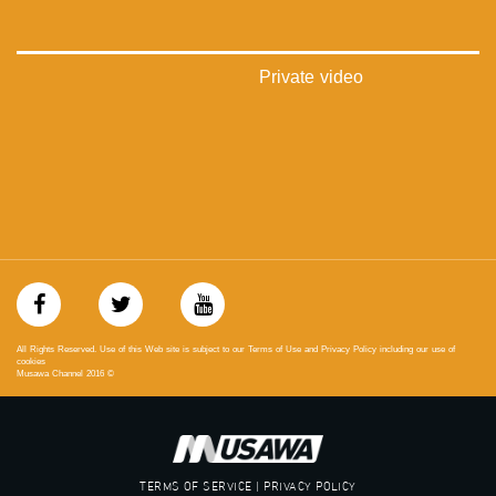
‫#‏تساوٍ‬
‫#‏تعادل‬
‫#‏تماثل‬
‫#‏تسوية‬
Private video
‫#‏معادلة‬
All Rights Reserved. Use of this Web site is subject to our Terms of Use and Privacy Policy including our use of
cookies
Musawa Channel
2016
©
TERMS OF SERVICE | PRIVACY POLICY