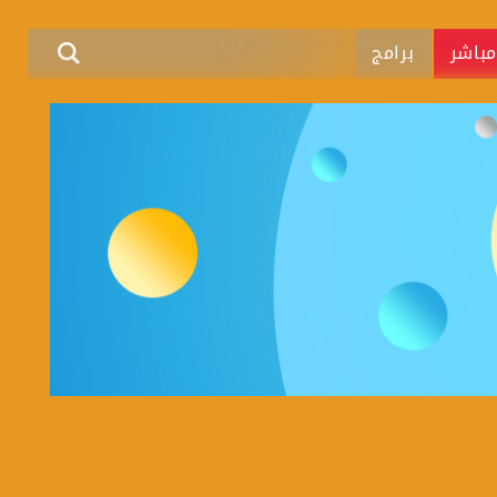
باشر
برامج