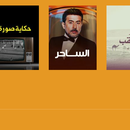
www.mu
https://www.facebook.
https://twitter
https://www.youtube.com/channel/UCwJbDUmIxc-J
برنامج
صفحة البرنامج
صفحة البرنامج
https://www.pinterest.
https://vimeo.
u/0/b/115185778161375637310/115185778161375637310/posts/p/pub?_ga=1.123333704.2101