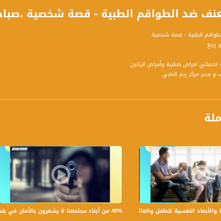
 ضد الطواقم الطبية - قصة شخصية ،صباحنا غير،12-9-2018،قناة مساواة
الطواقم الطبية - قصة شخصية
و ربيع
- اخصائي امراض باطنية وأمراض الرئتين
 و مدير مركز ريم الطبي
ملة
ومياً عدا السبت في تمام الساعة 09:00 صباحاً بتوقيت القدس
ة، صوت فلسطينيي الداخل - لاول مرة منذ ٧٠ عام
الفضائي الفلسطيني PalSat وعلى مدار القمر NileSat من خلال التردد التالي :
 :
40% من أبناء مجتمعنا لا يشعرون بالأمان في بلداتهم!،الكاملة،صباحنا غير،28.6.2019،قناة مساواة
بعاد النفسية للطفل والعائلة،الكاملة،صباحنا غير،30.6.2019،قناة مساواة