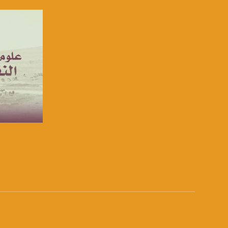
الموقع الالكتروني:
sawachannel.com
فيسبوك:
com/musawachannel
تويتر:
.com/musawachannel
يوتيوب:
X8PX53ek2Zg/feed
بينترست:
صفحة ال
com/musawachannel
فيميو:
com/musawachannel
غوغل+:
815806.1418341384