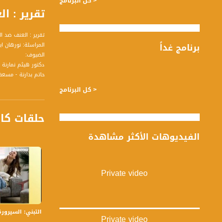
< كل البرنامج
تقرير : العنف
تقرير : العنف ضد 
برنامج غداً
المراسلة: نورهان اب
الضيوف:
دكتور هيثم نمارنة 
حاتم بدارنة - مسعف
< كل البرنامج
حلقات كا
تسجيل حلقة 12-9 -2018 على قناة اليوتيوب الرسمية
الفيديوهات الأكثر مشاهدة
برنامج #صباحنا_غير يأتيكم ي
قناة مساواة الفضائي
Private video
قناة مساواة الفضائية تبث عبر الحيّز 
Downlink frequency - الترد
التبني: السيرورة والأ
12645 MHZ
Private video