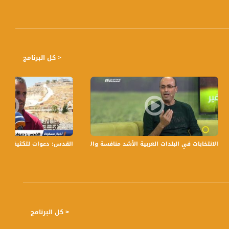
< كل البرنامج
ئية
الانتخابات في البلدات العربية الأشد منافسة والأقل منافسة ج1،نظير مجلي،محمد مصالحة،صباحنا غير ،30-10
القدس: دعوات لتكثيف الحراك بوادي ح
< كل البرنامج