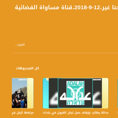
 الفضائية
للمزيد...
كل الفيديوهات
عدالة يطالب بإيقاف عمل لجان القبول في بلدات الجليل والنقب،الكاملة،صباحنا غير،.6
مرافعة كيان في الولايات ا