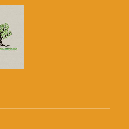
للتواصل:
بريد الكتروني:
usawachannel.com
للتفاعل:
الموقع الالكتروني:
sawachannel.com
فيسبوك:
com/musawachannel
تويتر:
صفحة ال
.com/musawachannel
يوتيوب:
X8PX53ek2Zg/feed
بينترست:
com/musawachannel