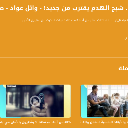
ح الهدم يقترب من جديد! - وائل عواد - صباحنا غير- 8.2017
قة الثالث عشر من آب لعام 2017 تناولت الحديث عن عناوين الأخبار .
في
الية :
ملة
 اليوتيوب الرسمية
برنامج #صباحنا_غير يأتيكم يومياً عدا السبت في تمام الساعة 9:00 صبا
40% من أبناء مجتمعنا لا يشعرون بالأمان في بلداتهم!،الكاملة،صباحنا غير،28.6.2019،قناة مساواة
بعاد النفسية للطفل والعائلة،الكاملة،صباحنا غير،30.6.2019،قناة مساواة