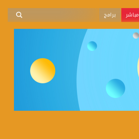
باشر
برامج