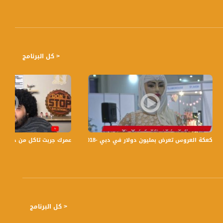
< كل البرنامج
اة
كعكة العروس تعرض بمليون دولار في دبي -view finder-19-2-2018 - قنا ة مساواة الفضائية
عمرك جربت تاكل من خبزة وماتكملها
< كل البرنامج