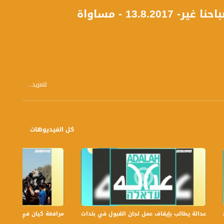
13. - مساواة
للمزيد...
كل الفيديوهات
حاً بتوقيت القدس مع الاعلاميين عفاف شيني ودريد لداوي وليلى قيش نتحدث من خلاله في موضوعات كثيرة ومتنوعة وضيوف
عدالة يطالب بإيقاف عمل لجان القبول في بلدات الجليل والنقب،الكاملة،صباحنا غير،.6
مرافعة كيان في الولايات ا