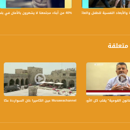
40% من أبناء مجتمعنا لا يشعرون بالأمان في بلداتهم!،الكاملة،صباحنا غير،28.6.2019،قناة مساواة
بعاد النفسية للطفل والعائلة،الكاملة،صباحنا غير،30.6.2019،قناة مساواة
متعلقة
مطالبهم بكل ما يتعلق بالحراك العربي؟.
Musawachannel عين الكاميرا خان السواردة عكا 22 11 2015 قناة مساواة الفضائية
ن القومية" يقلب كل الأوراق! - د. يوسف جبارين - التاسعة - 9-5-2017 - مساواة
برنامج #صباحنا_غير يأتيكم يومياً عدا السبت في تمام الساعة 9:00 صبا
ة، صوت فلسطينيي الداخل - لاول مرة منذ ٧٠ عام