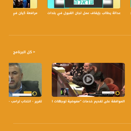
عدالة يطالب بإيقاف عمل لجان القبول في بلدات الجليل والنقب،الكاملة،صباحنا غير،.6
مرافعة كيان في الولايات ا
< كل البرنامج
الموافقة على تقديم خدمات "مفوضية توجهات الأولاد" باللغة العربيّة، نيفين أبو رحمون،
تقرير - انتخاب ترامب - ردود فعل حذرة في
حاً بتوقيت القدس مع الاعلاميين عفاف شيني ودريد لداوي وليلى قيش نتحدث من خلاله في موضوعات كثيرة ومتنوعة وضيوف