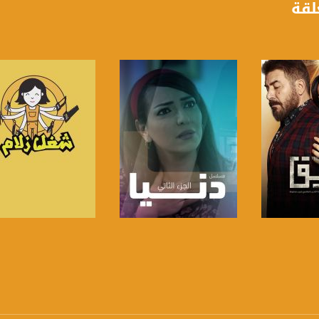
لقة
الفضائي الفلسطيني PalSat وعلى مدار القمر NileSat من خلال التردد التالي :
 :
برنامج
صفحة البرنامج
صفحة البرنامج