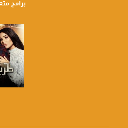
برامج متع
قناة مساواة الفضائية تبث عبر الحيّز 
Downlink frequency - الترد
12645 MHZ
Polarity - الاستقطاب:
Horizontal
Symb.Rate - معدل الترميز:
27.500 MS/s
FEC - تصحيح الخطأ :
5/6
عربسات Arabsat Badr 4 at 26.0 east
صفحة ال
DL: 11958 H
SR: 27500
FEC: 5/6
للتواصل: