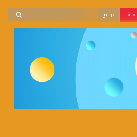
باشر
برامج