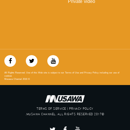
Private video
https://vimeo.com/musawachannel
غوغل+:
://plus.google.com/u/0/b/115185778161375637310/115185778161375637310/posts/p/pub?
_ga=1.123333704.2101815806.1418341384
#_٤٨
48_#
‫#‏فلسطين_٤٨‬
‫#‏فلسطين_48‬
‪falasteen_48#‎‬
‫#‏عرب_٤٨
All Rights Reserved. Use of this Web site is subject to our Terms of Use and Privacy Policy including our use of
‪‎arab_48#‬
cookies
Musawa Channel
2016
©
‫#‏تواصل‬
‫#‏اكسر_حصارك‬
‫#‏بلشنا_نرجع‬
‫#‏شعب_واحد‬
‪#‎mosawah‬
TERMS OF SERVICE | PRIVACY POLICY
#musawa
©2017 MUSAWA CHANNEL. ALL RIGHTS RESERVED.
#musawachannel
mosawah.com#
#musawachannel.com