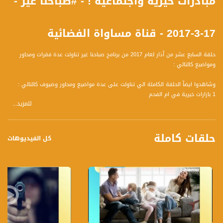
مبادرات خيرية واجتماعية ! - #صباحنا غير -
17-3-2017 - قناة مساواة الفضائية
حلقة السابع عشر من آذار لعام 2017 من برنامج صباحنا غير تناولت عدة فقرات ومحاور
ومواضيع كالتالي :
وشاهدوا ايضآ الحلقة الكاملة الي تناولت على عدة مواضيع ومحاور وضيوف كالتالي :
1 بازارات خيرية في ام الفحم
للمزيد...
ضيوف الفقرة :
** سمير الحلو، ممثل عن لجنة اولياء الأمور المحليه بلجنة البازار الخيري الأول
** اسعد انور جبارين،عامل اجتماعي جماهيري قسم الرفاه الاجتماعي وحكم كرة قدم
حلقات كاملة
2 المسدس على الطاولة
كل الفيديوهات
ضيفة الفقرة :
** ميساء ارشيد ، محامية وشريكة في مبادرة المسدس على الطاولة
3 العادات في تناول الغذاء وأهمية تناول الطعام بالطرق الصحيحة وبالمكان المناسب
ضيف الفقرة :
** احمد صفي ، أخصائي تغذية ومحاضر
4 الجلطة الدماغية
ضيف الفقرة :
** أحمد زعبي، طبيب ميداني