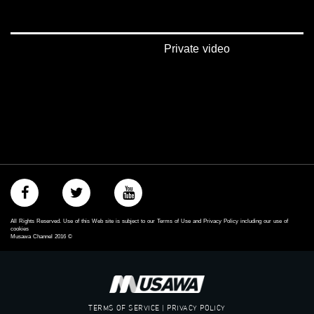
‪‎arab_48#‬
‫#‏تواصل‬
‫#‏اكسر_حصارك‬
‫#‏بلشنا_نرجع‬
Private video
‫#‏شعب_واحد‬
‪#‎mosawah‬
#musawa
#musawachannel
mosawah.com#
#musawachannel.com
‪#‎Equality‬
‪#‎égalité‬
‫#‏مساواة‬
‫#‏حق‬
‫#‏عدالة‬
‫#‏تساوٍ‬
All Rights Reserved. Use of this Web site is subject to our Terms of Use and Privacy Policy including our use of
‫#‏تعادل‬
cookies
Musawa Channel
2016
©
‫#‏تماثل‬
‫#‏تسوية‬
‫#‏معادلة‬
TERMS OF SERVICE | PRIVACY POLICY