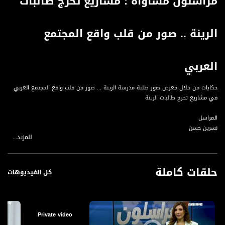
مراسلون مساواة : مشاريع تخرج طالبات
الرينة .. صور من قلب واقع المجتمع
العربي
حكايات من خلال معرض صور طلبة مدرسة الرينة ... صور من قلب واقع المجتمع العربي
في مشاريع تخرج طالبات الرينة
المراسل
نسرين حسن
للمزيد...
ست مشاريع تخرج لطالبات من مدرسة الرينة، تم عرضها في معرض صغير، لتتألق صور
الطالبات وتحكي حكايات عايشتها الشابات. مشاهد العنف والجريمة التي فتكت بالمجتمع
حلقات كاملة
العربي لا تزال حاضرة، وكانت واحدة من بين هذه المشاريع التي تم عرضها، بجانب مشاريع
كل الفيديوهات
أخرى التقطوا صورا لها وعلقوها على واجهة المعرض. وبهذا عزز الأساتذة شغف
الطالبات وحبهن لمادة الإعلام.
المتحدثين
Private video