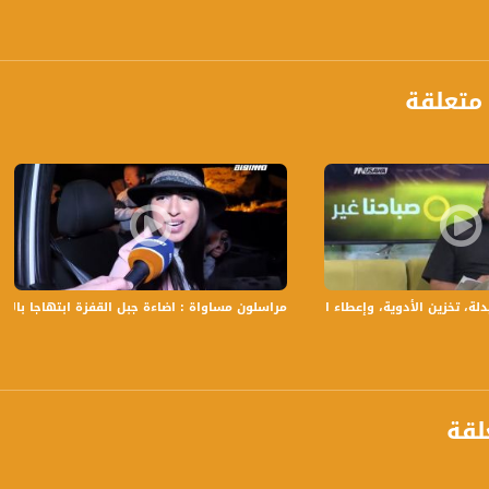
قال الى رسومات الاطفال هل يشبه الرسم التشكيلي ام انه عالم مختلف قليلا ام كثيرا؟
ي الورشة كيف نلاءم رسومات الاطفال مع كتاب الاطفال العلاقة بين الكاتب والرسام؟
للالوان في رسوم الاطفال ؟
بلية في كل ما يتعلق بادب الاطفال؟
متعلقة
، تخزين الأدوية، وإعطاء التطعيمات - د. رياض اغبارية - صباحنا غير- 28-9-2017
مراسلون مساواة : اضاءة جبل القفزة ابتهاجا بالأعي
سجيل حلقة 28-8-2016 على قناة اليوتيوب الرسمية
برنامج صباحنا غير يأتيكم يومياً عدا السبت في تمام الساعة 9:30 صباحا
لقة
ة، صوت فلسطينيي الداخل - لاول مرة منذ ٧٠ عام