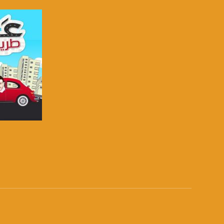
قناة مساواة الفضائية تبث عبر الحيّز 
Downlink frequency - الترد
12645 MHZ
Polarity - الاستقطاب:
Horizontal
Symb.Rate - معدل الترميز:
27.500 MS/s
FEC - تصحيح الخطأ :
5/6
صفحة ال
عربسات Arabsat Badr 4 at 26.0 east
DL: 11958 H
SR: 27500
FEC: 5/6
للتواصل: