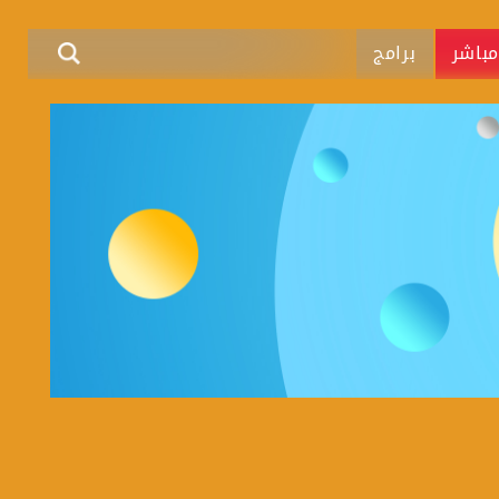
باشر
برامج