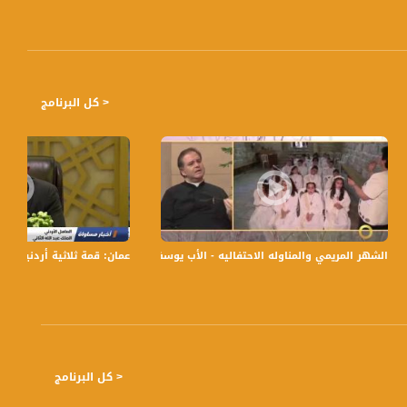
< كل البرنامج
اد المجيدة
الشهر المريمي والمناوله الاحتفاليه - الأب يوسف متى - #صباحنا_غير-31-5-2016- قناة مساواة الفضائية
عمان: قمة ثلاثية أردنية مصرية 
ً بتوقيت القدس مع الاعلاميين هشام سليمان و عفاف شيني وليلى القيش نتحدث من خلاله في موضوعات كثيرة ومتنوعة وضيوف
< كل البرنامج