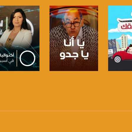
الفضائي الفلسطيني PalSat وعلى مدار القمر NileSat من خلال التردد التالي :
 :
برنامج
صفحة البرنامج
صفحة البرنامج