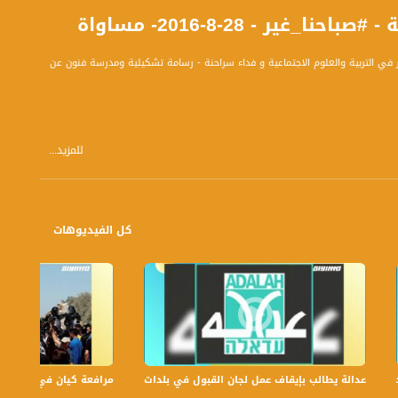
 - 28-8-2016- مساواة
ر في التربية والعلوم الاجتماعية و فداء سراحنة - رسامة تشكيلية ومدرسة فنون عن
للمزيد...
كل الفيديوهات
 تفرض عليه ما يتخيل؟
عدالة يطالب بإيقاف عمل لجان القبول في بلدات الجليل والنقب،الكاملة،صباحنا غير،.6
مرافعة كيان في الولايات ا