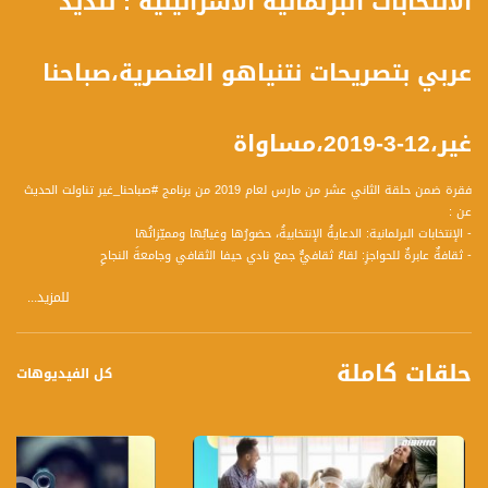
الانتخابات البرلمانية الاسرائيلية : تنديد
عربي بتصريحات نتنياهو العنصرية،صباحنا
غير،12-3-2019،مساواة
فقرة ضمن حلقة الثاني عشر من مارس لعام 2019 من برنامج #صباحنا_غير تناولت الحديث
عن :
- الإنتخابات البرلمانية: الدعايةُ الإنتخابيةُ، حضورُها وغيابُها ومميّزاتُها
- ثقافةٌ عابرةٌ للحواجزِ: لقاءٌ ثقافيٌّ جمع نادي حيفا الثقافي وجامعةَ النجاحِ
للمزيد...
الضيوف :
فؤاد مفيد نقارة- محامي ،رئيس نادي حيفا الثقافي
ابراهيم بشناق- محلل في الشأن الإسرائيلي
حلقات كاملة
كل الفيديوهات
تسجيل حلقة 12-3-2019 على قناة اليوتيوب الرسمية
برنامج #صباحنا_غير يأتيكم يومياً عدا السبت في تمام الساعة 09:00 صباحاً بتوقيت القدس