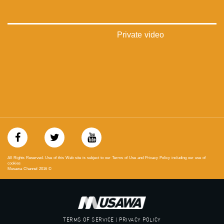
#musawachannel
mosawah.com#
#musawachannel.com
‪#‎Equality‬
Private video
‪#‎égalité‬
‫#‏مساواة‬
‫#‏حق‬
‫#‏عدالة‬
‫#‏تساوٍ‬
‫#‏تعادل‬
‫#‏تماثل‬
‫#‏تسوية‬
‫#‏معادلة‬
All Rights Reserved. Use of this Web site is subject to our Terms of Use and Privacy Policy including our use of
cookies
Musawa Channel
2016
©
TERMS OF SERVICE | PRIVACY POLICY