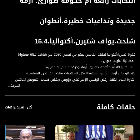
انتخابات رابعة أم حكومة طوارئ: أزمة
جديدة وتداعيات خطيرة،أنطوان
شلحت،يواف شتيرن،أكتواليا،15.4
فقرة ضمن#أكتواليا لحلقة الخامس عشر من نيسان 2020 عبر شاشة قناة مساواة
الفضائية تناولت عنوان :
انتخابات رابعة أم حكومة طوارئ: أزمة جديدة وتداعيات خطيرة
نتنياهو يدير أزمة الكورونا محتفظا بكل الصلاحيات مغذيا الفوضى السياسية
اشارة لعدم الثقة: رفض الرئيس الإسرائيلي رؤوبين ريفلين تمديد التفويض لغانتس
للمزيد...
الوضع الحالي: انعدام الثقة بين السياسيين أم انعدام القيادة
نتنياهو يملك كل الأوراق في يده: لن يكون لغانتس إلى أين يعود
الرئيس الاسرائيلي، ريفلين، ضاق ذرعًا بغانتس ونتنياهو، فأعاد التفويض إلى الكنيست
حلقات كاملة
هل سيتراجع بيني غانتس عن مواقفه ويرضخ لاملاءات حزب الليكود؟
كل الفيديوهات
موقف غانتس: قيادة وتفضيل لمصلحة اسرائيل مقابل ضعف وعدم ثبات بالمواقف
الضيوف :
يواف شتيرن، صحفي ومحلل سياسي