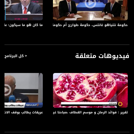
أنطوان شلحت، صحفي ومحلل سياسي
حكومة نتنياهو غانتس، حكومة طوارئ أم حكومة لضم الأراضي الفلسطينية؟،الكاملة،أكتواليا
ما كان هو ما سيكون: على ضوء
المحاور :
ما الذي يحدث في السياسة الإسرائيلية؟ هل تواجه إسرائيل أزمة جديدة تلوح بالأفق؟
فيديوهات متعلقة
< كل البرنامج
هل هذا هو الوقت المناسب للحِيـَل والمناورات السياسية والإعلامية؟
هل يستمر نتانياهو بإدارة أزمة الكورونا محتفظا بكل الصلاحيات على خلفية الفوضى
السياسية؟
هل تعتقد أننا في الطريق إلى انتخابات رابعة؟ وما هي التداعيات لذلك على البلاد؟
كيف تصف رفض الرئيس الإسرائيلي رؤوبين ريفلين تمديد التفويض لغانتس؟
في ظل فشل المفاوضات السياسية بين نتانياهو وبيني غانتس، هل نحن ذاهبون الى
انتخابات رابعة؟
على ماذا يدل هذا الوضع؟ انعدام الثقة بين السياسيين؟ انعدام القيادة السياسية؟
هل اوصل نتنياهو غانتس لمنتصف البئر، وقطع الحبل به؟ إذا فشلت المفاوضات، هل
سيكون لغانتس إلى أين يعود؟ هل يمتلك نتنياهو كل الأوراق في يده؟
تقرير : فوائد الرمان و موسم القطاف ،صباحنا غير،12-9-2018،قناة مساواة الفضائية
عريقات يطالب بوقف الانتهاكات بحق الأ
هل ضاق الرئيس الاسرائيلي، ريفلين، ذرعًا بغانتس ونتنياهو، مما أدى به اعادة التفويض
إلى الكنيست لاتخاذ القرار بدلا عنه؟
هل سيتراجع بيني غانتس عن مواقفه ويرضخ لاملاءات حزب الليكود؟
كيف تقيم موقف غانتس؟ هل يدل على قيادة وتفضيل لمصلحة اسرائيل كما قال في