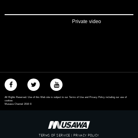
anafalasteeni@musawachannel.com
للتفاعل:
Private video
الموقع الالكتروني:
www.musawachannel.com
فيسبوك:
https://www.facebook.com/musawachannel
تويتر:
https://twitter.com/musawachannel
يوتيوب:
https://www.youtube.com/channel/UCwJbDUmIxc-JX8PX53ek2Zg/feed
All Rights Reserved. Use of this Web site is subject to our Terms of Use and Privacy Policy including our use of
بينترست:
cookies
Musawa Channel
2016
©
https://www.pinterest.com/musawachannel
فيميو:
https://vimeo.com/musawachannel
TERMS OF SERVICE | PRIVACY POLICY
غوغل+: