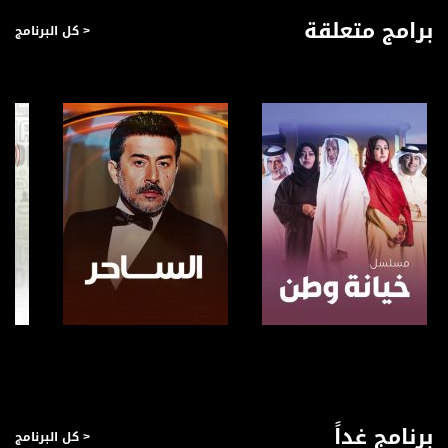
خطابه، ام على ضعف في الشخصية، وعدم ثبات بالمواقف؟
برامج متعلقة
< كل البرنامج
#أكتواليا هو برنامج يُبث في نهاية الأسبوع ويتطرق لأهم الأخبار القضايا والعناوين
المحلية والإقليمية.
لأن الشخصي هو السياسي ولا يمكن الفصل بينهما يطرح "أكتواليا في أسبوع" الشؤون
السياسية القضايا الاجتماعية والثقافية المتداولة على الساحة العامة للنقاش والتحليل.
يتم - من خلال البرنامج- استعراض أهم القضايا التي تؤثر على حياتنا، من خلال:
التطرق للأخبار وأهم العناوين التي جاءت في الصحافة الاسرائيلية،
كما نستشف آراء الناس في تقارير/ استفتاءات حية نجريها في الميدان في قرانا ومدننا،
ويتم استعراض محاور وقضايا مركزية من خلال استضافة ضيوف من الخبراء والمختصين من
عدة مجالات مختلفة، في الحقل السياسي، الإجتماعي والمجالات الإنسانية، في
استوديهاتنا لتحليل ما كان وتوقع ما سيكون.
اعداد وتقديم: ايمان هواري. يبُث البرنامج مساء كل سبت، 21:30
قناة مساواة الفضائية، صوت فلسطينيي الداخل - لاول مرة منذ ٧٠ عام
صفحة البرنامج
صفحة البرنامج
قناة مساواة الفضائية تبث عبر الحيّز الفضائي الفلسطيني PalSat وعلى مدار القمر
NileSat من خلال التردد التالي :
برنامج غداً
< كل البرنامج